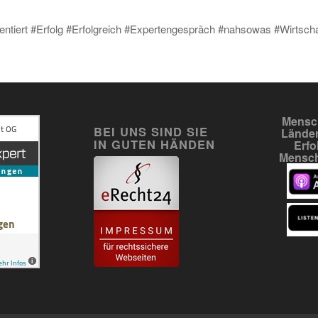
ientiert #Erfolg #Erfolgreich #Expertengespräch #nahsowas #Wirtsch
Mensch
BEI UNS SIND SIE
Länder
IN GUTEN HÄNDEN
Erfo
Mensch