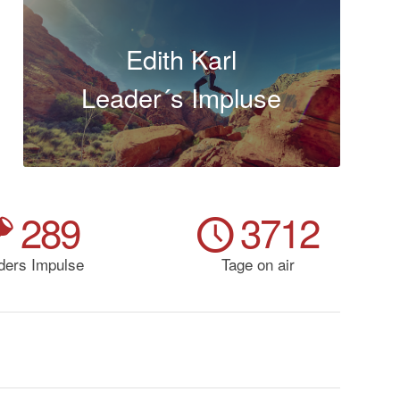
Edith Karl
Leader´s Impluse
289
3712
ders Impulse
Tage on air