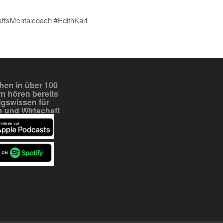
aftsMentalcoach #EdithKarl
en in über 100
n hören bereits
lgswissen für
 und Wirtschaft