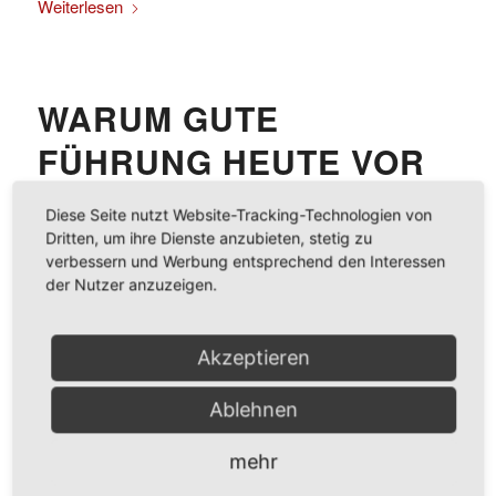
Weiterlesen
WARUM GUTE
FÜHRUNG HEUTE VOR
ALLEM ORIENTIERUNG
Diese Seite nutzt Website-Tracking-Technologien von
BRAUCHT
Dritten, um ihre Dienste anzubieten, stetig zu
verbessern und Werbung entsprechend den Interessen
der Nutzer anzuzeigen.
Führung fühlt sich heute oft schwerer an, obwohl Wissen,
Methoden und Tools im Überfluss vorhanden sind. Edith
Akzeptieren
Karl zeigt in dieser Folge, warum vielen Unternehmen
nicht Wissen fehlt, sondern Orientierung – und wie klare
Ablehnen
Entscheidungsräume Teams selbstständiger machen und
Führungskräfte entlasten.
mehr
Weiterlesen