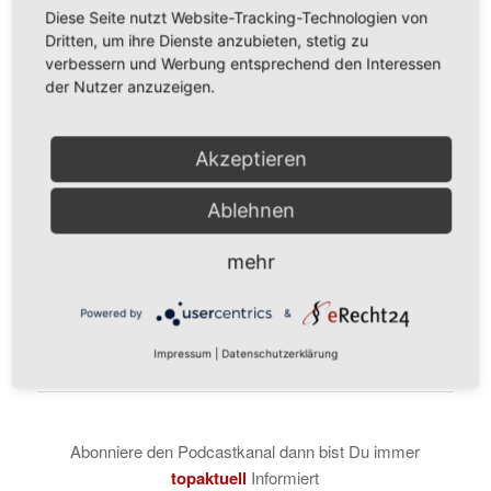
Ihre Edith Karl
Diese Seite nutzt Website-Tracking-Technologien von
Dritten, um ihre Dienste anzubieten, stetig zu
verbessern und Werbung entsprechend den Interessen
der Nutzer anzuzeigen.
Akzeptieren
Bewusst führen. Wirksam handeln.
+43 664 51 87 420
Ablehnen
PS
:
Folgen Sie mir auf LinkedIn
mehr
Abonnieren Sie meinen
Newsletter KLAR FÜHREN
Powered by
&
Impressum
|
Datenschutzerklärung
Abonniere den Podcastkanal dann bist Du immer
topaktuell
Informiert