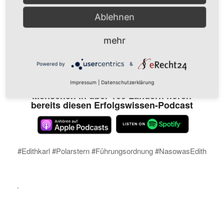
Ablehnen
mehr
Abonniere den Podcastkanal dann bist Du immer
Powered by
&
topaktuell
Informiert
Impressum
|
Datenschutzerklärung
Menschen in über 100 Ländern hören
bereits diesen Erfolgswissen-Podcast
#Edithkarl #Polarstern #Führungsordnung #NasowasEdith
.