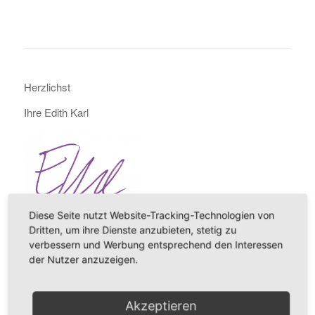
Herzlichst
Ihre Edith Karl
Diese Seite nutzt Website-Tracking-Technologien von
Bewusst führen. Wirksam handeln.
Dritten, um ihre Dienste anzubieten, stetig zu
+43 664 51 87 420
verbessern und Werbung entsprechend den Interessen
PS
:
Folgen Sie mir auf LinkedIn
der Nutzer anzuzeigen.
Abonnieren Sie meinen
Newsletter KLAR FÜHREN
Akzeptieren