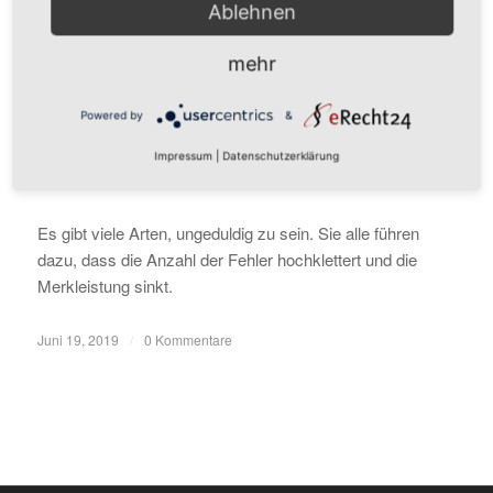
Ablehnen
WARUM UNGEDULDIGE
mehr
MENSCHEN DAS HALBE
Powered by
&
LEBEN VERSÄUMEN
Impressum
|
Datenschutzerklärung
UNCATEGORIZED
Es gibt viele Arten, ungeduldig zu sein. Sie alle führen
dazu, dass die Anzahl der Fehler hochklettert und die
Merkleistung sinkt.
Juni 19, 2019
/
0 Kommentare