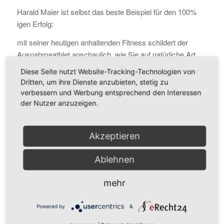
Harald Maier ist selbst das beste Beispiel für den 100%
igen Erfolg:
mit seiner heutigen anhaltenden Fitness schildert der
Ausnahmeathlet anschaulich, wie Sie auf natürliche Art
und Weise Ihre Abwehrkräfte stärken und Ihrem Körper
Diese Seite nutzt Website-Tracking-Technologien von
das zuführen, was dieser benötigt.
Dritten, um ihre Dienste anzubieten, stetig zu
verbessern und Werbung entsprechend den Interessen
Text:
http://www.positiverleben.at
Susanne Dorner
der Nutzer anzuzeigen.
Kontaktdaten
Akzeptieren
eMail
hm171160@yahoo.de
–
Ablehnen
Ich freue mich auf Deine
mehr
Kommentare und Erfahrungen
zu diesem Thema im
Powered by
&
Kommentarfeld unter diesem
Podcast, per eMail oder auch