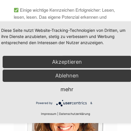
Einige wichtige Kennzeichen Erfolgreicher: Lesen,
lesen, lesen. Das eigene Potenzial erkennen und
einsetzen. Die offenen Grenzen durch die
Diese Seite nutzt Website-Tracking-Technologien von Dritten, um
Digitalisierung erkennen, andere zum Erfolg führen
ihre Dienste anzubieten, stetig zu verbessern und Werbung
und noch so einiges mehr.
entsprechend den Interessen der Nutzer anzuzeigen.
September 29, 2020
/
0 Kommentare
Akzeptieren
Ablehnen
mehr
Powered by
&
Impressum
|
Datenschutzerklärung