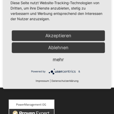
Elmar Rassi lebt in seiner Wahlheimat Köln. Seine
Diese Seite nutzt Website-Tracking-Technologien von
Dritten, um ihre Dienste anzubieten, stetig zu
Leidenschaft war es, Menschen zu einem glücklicheren
verbessern und Werbung entsprechend den Interessen
Leben zu verhelfen.
der Nutzer anzuzeigen.
Weiterlesen
Akzeptieren
Ablehnen
‹
1
3
4
2
Seite 2 von 9
›
»
mehr
Powered by
&
Impressum
|
Datenschutzerklärung