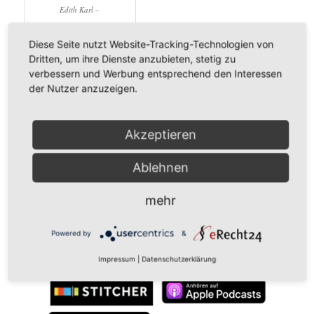
Edith Karl –
WirtschaftsMentalCoach
Diese Seite nutzt Website-Tracking-Technologien von
www.facebook.com/erfolgsorientiert
Dritten, um ihre Dienste anzubieten, stetig zu
verbessern und Werbung entsprechend den Interessen
Herzlich grüßt Dich Deine
der Nutzer anzuzeigen.
Edith
Auf Guten Mut
Akzeptieren
Ablehnen
Abonniere den Podcastkanal dann bist Du immer
mehr
topaktuell
Informiert
Powered by
&
Menschen in über 100 Ländern hören
bereits diesen Erfolgswissen-Podcast
Impressum
|
Datenschutzerklärung