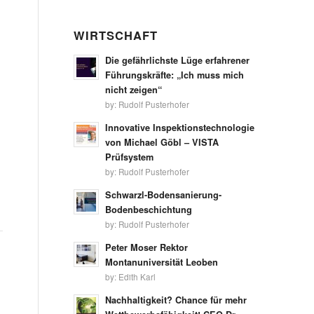
WIRTSCHAFT
Die gefährlichste Lüge erfahrener
Führungskräfte: „Ich muss mich
nicht zeigen“
by:
Rudolf Pusterhofer
Innovative Inspektionstechnologie
von Michael Göbl – VISTA
Prüfsystem
by:
Rudolf Pusterhofer
Schwarzl-Bodensanierung-
Bodenbeschichtung
by:
Rudolf Pusterhofer
Peter Moser Rektor
Montanuniversität Leoben
by:
Edith Karl
Nachhaltigkeit? Chance für mehr