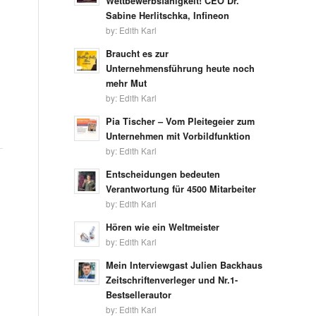
Wettbewerbsfähigkeit! CEO Dr.
Sabine Herlitschka, Infineon
by:
Edith Karl
Braucht es zur
Unternehmensführung heute noch
mehr Mut
by:
Edith Karl
Pia Tischer – Vom Pleitegeier zum
Unternehmen mit Vorbildfunktion
by:
Edith Karl
Entscheidungen bedeuten
Verantwortung für 4500 Mitarbeiter
by:
Edith Karl
Hören wie ein Weltmeister
by:
Edith Karl
Mein Interviewgast Julien Backhaus
Zeitschriftenverleger und Nr.1-
Bestsellerautor
by:
Edith Karl