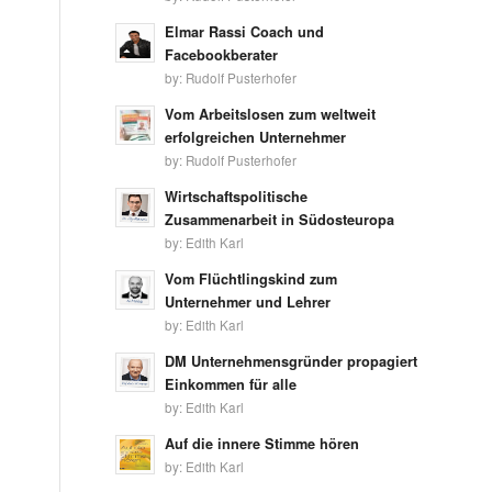
Elmar Rassi Coach und
Facebookberater
by:
Rudolf Pusterhofer
Vom Arbeitslosen zum weltweit
erfolgreichen Unternehmer
by:
Rudolf Pusterhofer
Wirtschaftspolitische
Zusammenarbeit in Südosteuropa
by:
Edith Karl
Vom Flüchtlingskind zum
Unternehmer und Lehrer
by:
Edith Karl
DM Unternehmensgründer propagiert
Einkommen für alle
by:
Edith Karl
Auf die innere Stimme hören
by:
Edith Karl