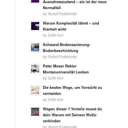
Ausnahmezustand – sie ist der neue
Normalfall
by:
Rudolf Pusterhofer
Warum Komplexität lähmt – und
Klarheit wirkt
by:
Edith Karl
Schwarzl-Bodensanierung-
Bodenbeschichtung
by:
Rudolf Pusterhofer
Peter Moser Rektor
Montanuniversität Leoben
by:
Edith Karl
Die besten Wege, um Vorwürfe zu
vermeiden
by:
Edith Karl
Wegen dieser 7 Vorteile musst du
dein Warum mit Deinem Wofür
verbinden
by:
Rudolf Pusterhofer