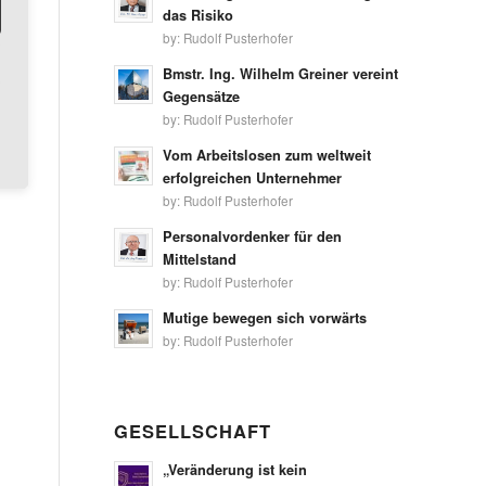
das Risiko
by:
Rudolf Pusterhofer
Bmstr. Ing. Wilhelm Greiner vereint
Gegensätze
by:
Rudolf Pusterhofer
Vom Arbeitslosen zum weltweit
erfolgreichen Unternehmer
by:
Rudolf Pusterhofer
Personalvordenker für den
Mittelstand
by:
Rudolf Pusterhofer
Mutige bewegen sich vorwärts
by:
Rudolf Pusterhofer
GESELLSCHAFT
„Veränderung ist kein