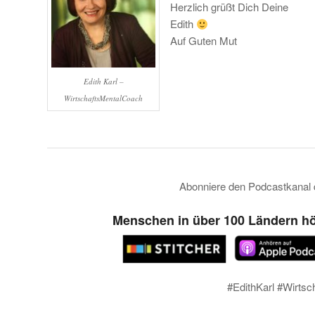
Herzlich grüßt Dich Deine
Edith
Auf Guten Mut
Edith Karl –
WirtschaftsMentalCoach
Abonniere den Podcastkanal
Menschen in über 100 Ländern hö
#EdithKarl #Wirtsc