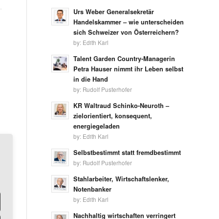
Urs Weber Generalsekretär
Handelskammer – wie unterscheiden
sich Schweizer von Österreichern?
by:
Edith Karl
Talent Garden Country-Managerin
Petra Hauser nimmt ihr Leben selbst
in die Hand
by:
Rudolf Pusterhofer
KR Waltraud Schinko-Neuroth –
zielorientiert, konsequent,
energiegeladen
by:
Edith Karl
Selbstbestimmt statt fremdbestimmt
by:
Rudolf Pusterhofer
Stahlarbeiter, Wirtschaftslenker,
Notenbanker
by:
Edith Karl
Nachhaltig wirtschaften verringert