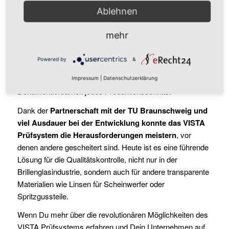
nicht leisten konnten.
Ablehnen
Mit einem einzigartigen Ansatz zur Kontrolle in der
mehr
Transmission, also der Durchsicht, bietet das System eine
100%ige Qualitätskontrolle, die unabhängig von der
Powered by
&
Tagesform der Mitarbeiter ist. Es spart nicht nur Zeit und
Kosten, sondern bietet auch eine vollständige
Impressum
|
Datenschutzerklärung
Dokumentierbarkeit jedes Produktionsschritts.
Dank der
Partnerschaft mit der TU Braunschweig und
viel Ausdauer bei der Entwicklung konnte das VISTA
Prüfsystem die Herausforderungen meistern
, vor
denen andere gescheitert sind. Heute ist es eine führende
Lösung für die Qualitätskontrolle, nicht nur in der
Brillenglasindustrie, sondern auch für andere transparente
Materialien wie Linsen für Scheinwerfer oder
Spritzgussteile.
Wenn Du mehr über die revolutionären Möglichkeiten des
VISTA Prüfsystems erfahren und Dein Unternehmen auf