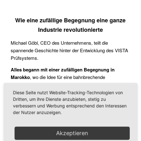
Wie eine zufällige Begegnung eine ganze
Industrie revolutionierte
Michael Göbl, CEO des Unternehmens, teilt die
spannende Geschichte hinter der Entwicklung des VISTA
Prüfsystems.
Alles begann mit einer zufälligen Begegnung in
Marokko
, wo die Idee für eine bahnbrechende
Inspektionstechnologie geboren wurde. Was als
Herausforderung in der Brillenglasindustrie begann, hat
Diese Seite nutzt Website-Tracking-Technologien von
sich zu einem System entwickelt, das weit über
Dritten, um ihre Dienste anzubieten, stetig zu
verbessern und Werbung entsprechend den Interessen
kosmetische Fehler hinausgeht.
der Nutzer anzuzeigen.
Das VISTA Prüfsystem ist in der Lage,
transparente Objekte präzise zu prüfen –
Akzeptieren
etwas, das bisherige Kamerasysteme