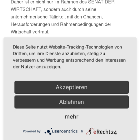
Daher ist er nicht nur im Rahmen des SENAT DER
WIRTSCHAFT, sondern auch durch seine
unternehmerische Tätigkeit mit den Chancen,
Herausforderungen und Rahmenbedingungen der
Wirtschaft vertraut.
Kontaktdaten
Diese Seite nutzt Website-Tracking-Technologien von
Dritten, um ihre Dienste anzubieten, stetig zu
verbessern und Werbung entsprechend den Interessen
der Nutzer anzuzeigen.
Ich freue mich auf Deine
Akzeptieren
Kommentare und Erfahrungen
zu diesem Thema im
Ablehnen
Kommentarfeld unter diesem
Podcast, per eMail oder auch
mehr
auf
Powered by
&
Edith Karl –