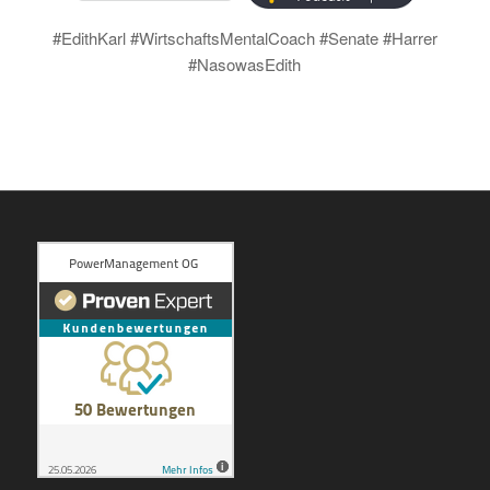
#EdithKarl #WirtschaftsMentalCoach #Senate #Harrer
#NasowasEdith