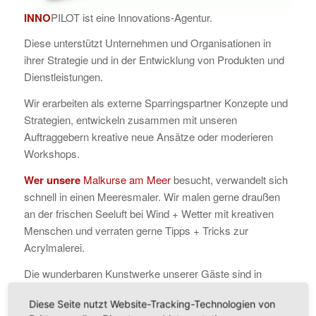
INNO
PILOT ist eine Innovations-Agentur.
Diese unterstützt Unternehmen und Organisationen in
ihrer Strategie und in der Entwicklung von Produkten und
Dienstleistungen.
Wir erarbeiten als externe Sparringspartner Konzepte und
Strategien, entwickeln zusammen mit unseren
Auftraggebern kreative neue Ansätze oder moderieren
Workshops.
Wer unsere
Malkurse am Meer
besucht, verwandelt sich
schnell in einen Meeresmaler. Wir malen gerne draußen
an der frischen Seeluft bei Wind + Wetter mit kreativen
Menschen und verraten gerne Tipps + Tricks zur
Acrylmalerei.
Die wunderbaren Kunstwerke unserer Gäste sind in
der
Galerie der Meeresmaler
online ausgestellt.
Diese Seite nutzt Website-Tracking-Technologien von
Zur Inspiration kann man hier maritime
Werke von Jens