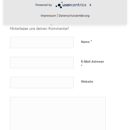
KOMMENTARE
Powered by
&
Hinterlasse einen Kommentar
Impressum
|
Datenschutzerklärung
An der Diskussion beteiligen?
Hinterlasse uns deinen Kommentar!
*
Name
E-Mail-Adresse
*
Website