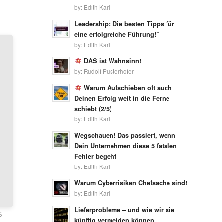
by:
Edith Karl
Leadership: Die besten Tipps für
eine erfolgreiche Führung!”
by:
Edith Karl
l
DAS ist Wahnsinn!
by:
Rudolf Pusterhofer
Warum Aufschieben oft auch
Deinen Erfolg weit in die Ferne
schiebt (2/5)
by:
Edith Karl
Wegschauen! Das passiert, wenn
Dein Unternehmen diese 5 fatalen
Fehler begeht
by:
Edith Karl
Warum Cyberrisiken Chefsache sind!
by:
Edith Karl
Lieferprobleme – und wie wir sie
5
künftig vermeiden können