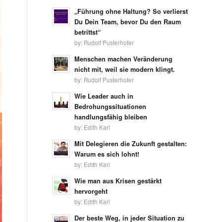
„Führung ohne Haltung? So verlierst
Du Dein Team, bevor Du den Raum
betrittst“
by:
Rudolf Pusterhofer
Menschen machen Veränderung
nicht mit, weil sie modern klingt.
by:
Rudolf Pusterhofer
Wie Leader auch in
Bedrohungssituationen
handlungsfähig bleiben
by:
Edith Karl
Mit Delegieren die Zukunft gestalten:
Warum es sich lohnt!
by:
Edith Karl
Wie man aus Krisen gestärkt
hervorgeht
by:
Edith Karl
Der beste Weg, in jeder Situation zu