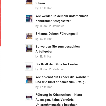
führen
by:
Edith Karl
Wie werden in deinem Unternehmen
Kennzahlen festgesetzt?
by:
Rudolf Pusterhofer
Erkenne Deinen Führungsstil
by:
Edith Karl
So werden Sie zum gesuchten
Arbeitgeber
by:
Edith Karl
Die Kraft der Stille für Leader
by:
Rudolf Pusterhofer
Wie erkennt ein Leader die Wahrheit
und wie führt er damit zum Erfolg?
by:
Edith Karl
Führung in Krisenzeiten – Klare
Aussagen, keine Vorwürfe,
Unternehmensziele beachten!