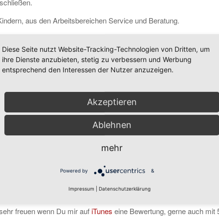
schließen.
indern, aus den Arbeitsbereichen Service und Beratung.
me experimentieren und arbeiten kannst.
Diese Seite nutzt Website-Tracking-Technologien von Dritten, um
zu diesem Thema im Kommentarfeld unter diesem Podcast, per eMai
ihre Dienste anzubieten, stetig zu verbessern und Werbung
entsprechend den Interessen der Nutzer anzuzeigen.
Akzeptieren
Ablehnen
mehr
Powered by
&
Impressum
|
Datenschutzerklärung
sehr freuen wenn Du mir auf
iTunes
eine Bewertung, gerne auch mit 