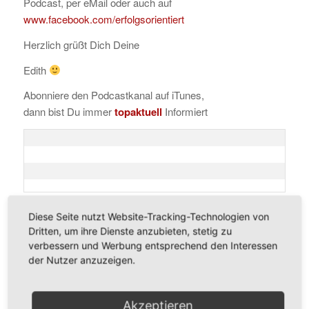
Podcast, per eMail oder auch auf
www.facebook.com/erfolgsorientiert
Herzlich grüßt Dich Deine
Edith
Abonniere den Podcastkanal auf iTunes,
dann bist Du immer
topaktuell
Informiert
Diese Seite nutzt Website-Tracking-Technologien von
P.S.
Wenn Dir mein Podcast gefällt, dann würde ich mich
Dritten, um ihre Dienste anzubieten, stetig zu
sehr freuen wenn Du mir auf
iTunes
eine Bewertung,
verbessern und Werbung entsprechend den Interessen
gerne auch mit 5 Sternen
hinterlässt.
der Nutzer anzuzeigen.
Vielen Dank
Akzeptieren