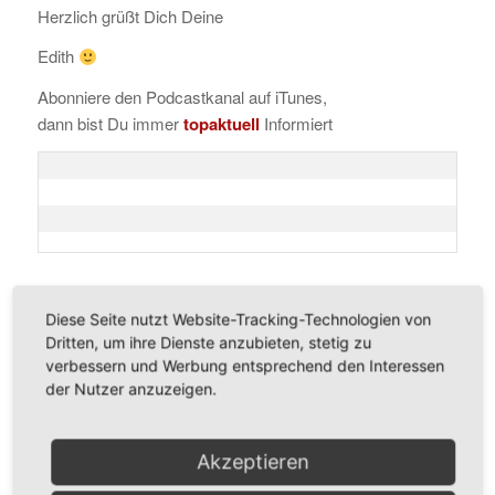
Herzlich grüßt Dich Deine
Edith
Abonniere den Podcastkanal auf iTunes,
dann bist Du immer
topaktuell
Informiert
P.S.
Wenn Dir mein Podcast gefällt, dann würde ich mich
Diese Seite nutzt Website-Tracking-Technologien von
sehr freuen wenn Du mir auf
iTunes
eine Bewertung,
Dritten, um ihre Dienste anzubieten, stetig zu
gerne auch mit 5 Sternen
hinterlässt.
verbessern und Werbung entsprechend den Interessen
Vielen Dank
der Nutzer anzuzeigen.
Akzeptieren
Eintrag teilen