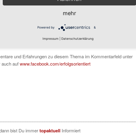
dernis auftaucht. Warum tun das nicht alle Menschen? Bei Autos
ür dieses zutiefst vernünftige und zugleich soziale Verhalten. Was
mehr
e sehr, dass sie keinen Chip dafür brauchen. Auch wenn Menschen
n benötigen, für den zwischenmenschlichen Verkehr wären sie der
Powered by
&
Impressum
|
Datenschutzerklärung
mentare und Erfahrungen zu diesem Thema im Kommentarfeld unter
r auch auf
www.facebook.com/erfolgsorientiert
________________________________________________________
 dann bist Du immer
topaktuell
Informiert