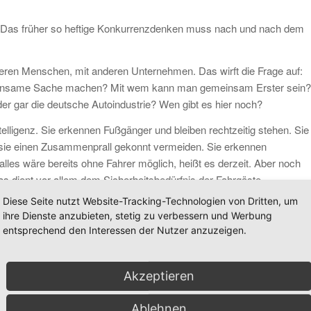
g. Das früher so heftige Konkurrenzdenken muss nach und nach dem
en Menschen, mit anderen Unternehmen. Das wirft die Frage auf:
meinsame Sache machen? Mit wem kann man gemeinsam Erster sein?
er gar die deutsche Autoindustrie? Wen gibt es hier noch?
Intelligenz. Sie erkennen Fußgänger und bleiben rechtzeitig stehen. Sie
s sie einen Zusammenprall gekonnt vermeiden. Sie erkennen
les wäre bereits ohne Fahrer möglich, heißt es derzeit. Aber noch
Das dient vor allem dem Sicherheitsbedürfnis der Fahrgäste.
Diese Seite nutzt Website-Tracking-Technologien von Dritten, um
r einige Gedanken nicht außer Acht lassen.
ihre Dienste anzubieten, stetig zu verbessern und Werbung
Sie lassen sich nicht ablenken. Weder von eingehenden Telefonaten,
entsprechend den Interessen der Nutzer anzuzeigen.
Sie rauchen nicht beim Autofahren. Außerdem werden sie niemals
Akzeptieren
tos kaum Unfälle erzeugen. Die Anzahl der Verkehrstoten geht
warum Autos besser miteinander kommunizieren und aufeinander achte
Ablehnen