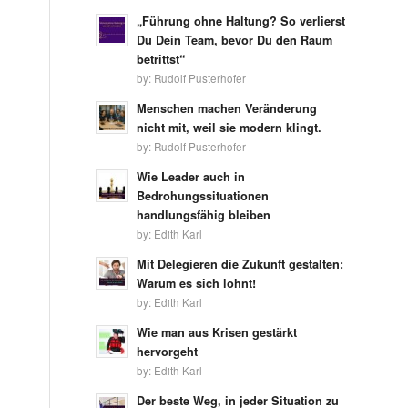
„Führung ohne Haltung? So verlierst
Du Dein Team, bevor Du den Raum
betrittst“
by:
Rudolf Pusterhofer
Menschen machen Veränderung
nicht mit, weil sie modern klingt.
by:
Rudolf Pusterhofer
Wie Leader auch in
Bedrohungssituationen
handlungsfähig bleiben
by:
Edith Karl
Mit Delegieren die Zukunft gestalten:
Warum es sich lohnt!
by:
Edith Karl
Wie man aus Krisen gestärkt
hervorgeht
by:
Edith Karl
Der beste Weg, in jeder Situation zu