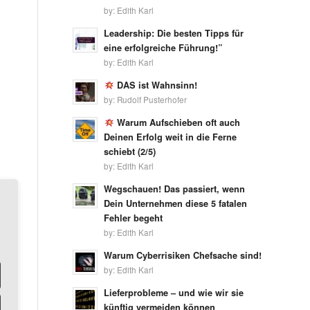
by:
Edith Karl
Leadership: Die besten Tipps für
eine erfolgreiche Führung!”
by:
Edith Karl
DAS ist Wahnsinn!
by:
Rudolf Pusterhofer
Warum Aufschieben oft auch
Deinen Erfolg weit in die Ferne
schiebt (2/5)
by:
Edith Karl
Wegschauen! Das passiert, wenn
Dein Unternehmen diese 5 fatalen
Fehler begeht
by:
Edith Karl
Warum Cyberrisiken Chefsache sind!
by:
Edith Karl
Lieferprobleme – und wie wir sie
n
künftig vermeiden können