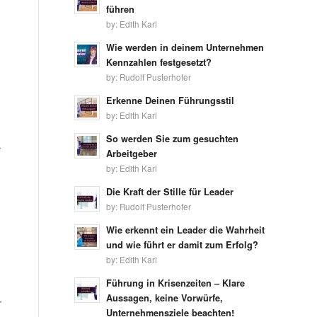
führen
by:
Edith Karl
Wie werden in deinem Unternehmen
Kennzahlen festgesetzt?
by:
Rudolf Pusterhofer
Erkenne Deinen Führungsstil
by:
Edith Karl
So werden Sie zum gesuchten
r
Arbeitgeber
by:
Edith Karl
Die Kraft der Stille für Leader
by:
Rudolf Pusterhofer
Wie erkennt ein Leader die Wahrheit
und wie führt er damit zum Erfolg?
by:
Edith Karl
Führung in Krisenzeiten – Klare
Aussagen, keine Vorwürfe,
r
Unternehmensziele beachten!