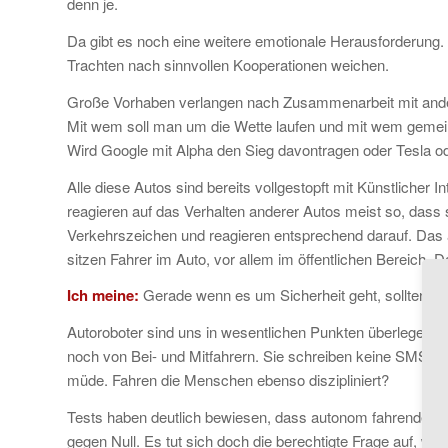
denn je.
Da gibt es noch eine weitere emotionale Herausforderun
Trachten nach sinnvollen Kooperationen weichen.
Große Vorhaben verlangen nach Zusammenarbeit mit ander
Mit wem soll man um die Wette laufen und mit wem ge
Wird Google mit Alpha den Sieg davontragen oder Tesla od
Alle diese Autos sind bereits vollgestopft mit Künstlicher 
reagieren auf das Verhalten anderer Autos meist so, das
Verkehrszeichen und reagieren entsprechend darauf. Das al
sitzen Fahrer im Auto, vor allem im öffentlichen Bereich. 
Ich meine:
Gerade wenn es um Sicherheit geht, sollten wi
Autoroboter sind uns in wesentlichen Punkten überlegen. 
noch von Bei- und Mitfahrern. Sie schreiben keine SMS. 
müde. Fahren die Menschen ebenso diszipliniert?
Tests haben deutlich bewiesen, dass autonom fahrende Au
gegen Null. Es tut sich doch die berechtigte Frage auf, 