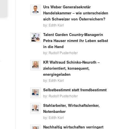
Urs Weber Generalsekretär
Handelskammer – wie unterscheiden
sich Schweizer von Österreichern?
by:
Edith Karl
Talent Garden Country-Managerin
Petra Hauser nimmt ihr Leben selbst
in die Hand
by:
Rudolf Pusterhofer
KR Waltraud Schinko-Neuroth –
zielorientiert, konsequent,
energiegeladen
by:
Edith Karl
Selbstbestimmt statt fremdbestimmt
by:
Rudolf Pusterhofer
Stahlarbeiter, Wirtschaftslenker,
Notenbanker
by:
Edith Karl
Nachhaltig wirtschaften verringert