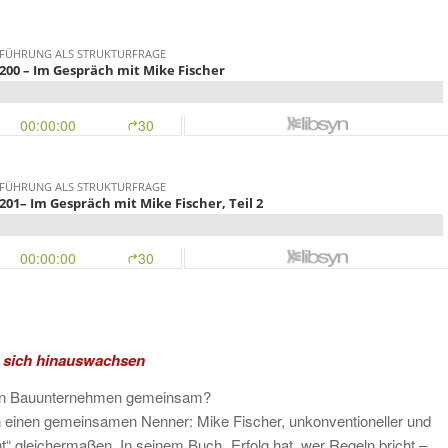
r sich hinauswachsen
 ein Bauunternehmen gemeinsam?
en einen gemeinsamen Nenner: Mike Fischer, unkonventioneller und
t“ gleichermaßen. In seinem Buch „Erfolg hat, wer Regeln bricht –