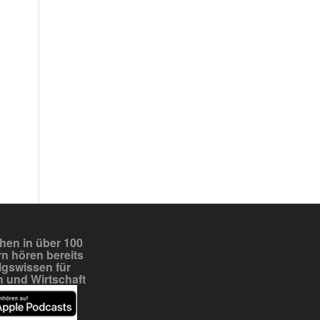
en in über 100
n hören bereits
lgswissen für
 und Wirtschaft