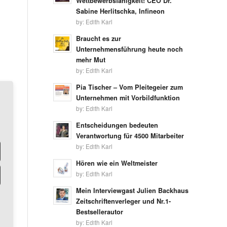
Wettbewerbsfähigkeit! CEO Dr.
Sabine Herlitschka, Infineon
by:
Edith Karl
Braucht es zur
Unternehmensführung heute noch
mehr Mut
by:
Edith Karl
Pia Tischer – Vom Pleitegeier zum
Unternehmen mit Vorbildfunktion
by:
Edith Karl
Entscheidungen bedeuten
Verantwortung für 4500 Mitarbeiter
by:
Edith Karl
Hören wie ein Weltmeister
by:
Edith Karl
Mein Interviewgast Julien Backhaus
Zeitschriftenverleger und Nr.1-
Bestsellerautor
by:
Edith Karl