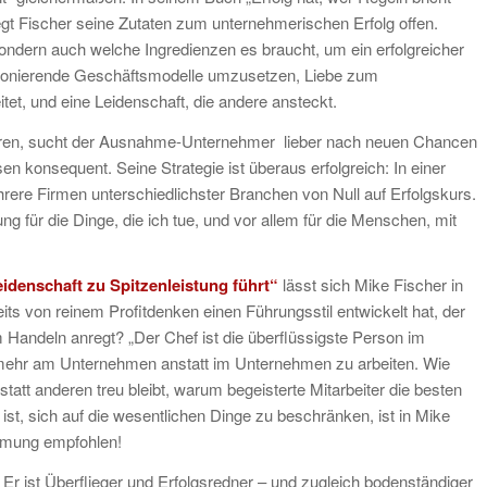
legt Fischer seine Zutaten zum unternehmerischen Erfolg offen.
ondern auch welche Ingredienzen es braucht, um ein erfolgreicher
ktionierende Geschäftsmodelle umzusetzen, Liebe zum
t, und eine Leidenschaft, die andere ansteckt.
ieren, sucht der Ausnahme-Unternehmer lieber nach neuen Chancen
en konsequent. Seine Strategie ist überaus erfolgreich: In einer
rere Firmen unterschiedlichster Branchen von Null auf Erfolgskurs.
ng für die Dinge, die ich tue, und vor allem für die Menschen, mit
eidenschaft zu Spitzenleistung führt“
lässt sich Mike Fischer in
its von reinem Profitdenken einen Führungsstil entwickelt hat, der
 Handeln anregt? „Der Chef ist die überflüssigste Person im
 mehr am Unternehmen anstatt im Unternehmen zu arbeiten. Wie
att anderen treu bleibt, warum begeisterte Mitarbeiter die besten
ist, sich auf die wesentlichen Dinge zu beschränken, ist in Mike
hmung empfohlen!
Er ist Überflieger und Erfolgsredner – und zugleich bodenständiger