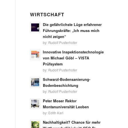
WIRTSCHAFT
Die gefährlichste Lüge erfahrener
Führungskräfte: „Ich muss mich
nicht zeigen“
by:
Rudolf Pusterhofer
Innovative Inspektionstechnologie
von Michael Göbl – VISTA
Prüfsystem
by:
Rudolf Pusterhofer
Schwarzl-Bodensanierung-
Bodenbeschichtung
by:
Rudolf Pusterhofer
Peter Moser Rektor
Montanuniversität Leoben
by:
Edith Karl
Nachhaltigkeit? Chance für mehr