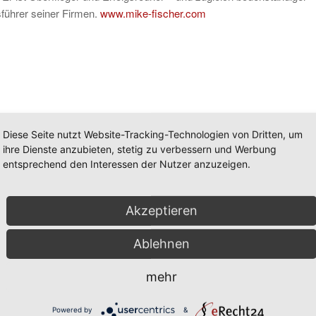
sführer seiner Firmen.
www.mike-fischer.com
Diese Seite nutzt Website-Tracking-Technologien von Dritten, um
ihre Dienste anzubieten, stetig zu verbessern und Werbung
entsprechend den Interessen der Nutzer anzuzeigen.
Akzeptieren
Ablehnen
mehr
mentare und Erfahrungen zu diesem Thema im Kommentarfeld unter
r auch auf
www.facebook.com/erfolgsorientiert
Powered by
&