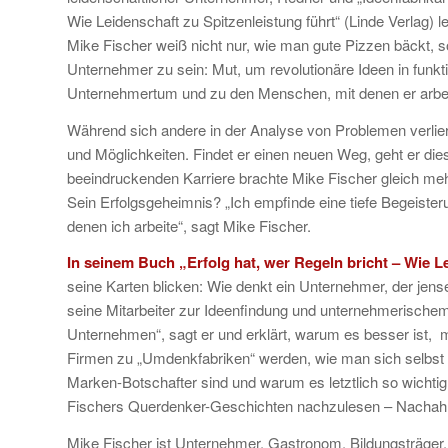
Wie Leidenschaft zu Spitzenleistung führt“ (Linde Verlag) 
Mike Fischer weiß nicht nur, wie man gute Pizzen bäckt, s
Unternehmer zu sein: Mut, um revolutionäre Ideen in fun
Unternehmertum und zu den Menschen, mit denen er arbeite
Während sich andere in der Analyse von Problemen verl
und Möglichkeiten. Findet er einen neuen Weg, geht er dies
beeindruckenden Karriere brachte Mike Fischer gleich meh
Sein Erfolgsgeheimnis? „Ich empfinde eine tiefe Begeisteru
denen ich arbeite“, sagt Mike Fischer.
In seinem Buch „Erfolg hat, wer Regeln bricht – Wie L
seine Karten blicken: Wie denkt ein Unternehmer, der jense
seine Mitarbeiter zur Ideenfindung und unternehmerischem
Unternehmen“, sagt er und erklärt, warum es besser ist,
Firmen zu „Umdenkfabriken“ werden, wie man sich selbst st
Marken-Botschafter sind und warum es letztlich so wichtig 
Fischers Querdenker-Geschichten nachzulesen – Nacha
Mike Fischer ist Unternehmer, Gastronom, Bildungsträger. 