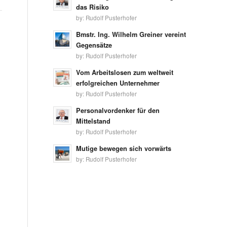
das Risiko
by:
Rudolf Pusterhofer
Bmstr. Ing. Wilhelm Greiner vereint
Gegensätze
by:
Rudolf Pusterhofer
Vom Arbeitslosen zum weltweit
erfolgreichen Unternehmer
by:
Rudolf Pusterhofer
Personalvordenker für den
Mittelstand
by:
Rudolf Pusterhofer
Mutige bewegen sich vorwärts
by:
Rudolf Pusterhofer